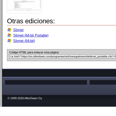
Otras ediciones:
Slimjet
Slimjet (64-bit Portable)
Slimjet (64-bit)
Código HTML para enlazar esta página:
© 1999-2026 AfterDawn Oy