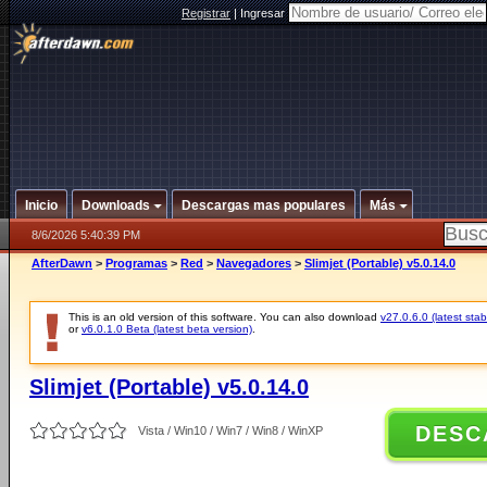
Registrar
|
Ingresar
Inicio
Downloads
Descargas mas populares
Más
8/6/2026 5:40:39 PM
AfterDawn
>
Programas
>
Red
>
Navegadores
>
Slimjet (Portable) v5.0.14.0
This is an old version of this software. You can also download
v27.0.6.0 (latest stab
or
v6.0.1.0 Beta (latest beta version)
.
Slimjet (Portable) v5.0.14.0
DESC
Vista / Win10 / Win7 / Win8 / WinXP