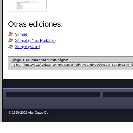
Otras ediciones:
Slimjet
Slimjet (64-bit Portable)
Slimjet (64-bit)
Código HTML para enlazar esta página:
© 1999-2026 AfterDawn Oy