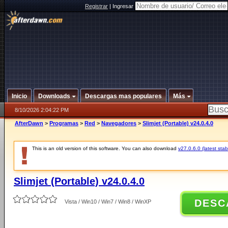
Registrar
|
Ingresar
Inicio
Downloads
Descargas mas populares
Más
8/10/2026 2:04:22 PM
AfterDawn
>
Programas
>
Red
>
Navegadores
>
Slimjet (Portable) v24.0.4.0
This is an old version of this software. You can also download
v27.0.6.0 (latest stab
Slimjet (Portable) v24.0.4.0
DESC
Vista / Win10 / Win7 / Win8 / WinXP