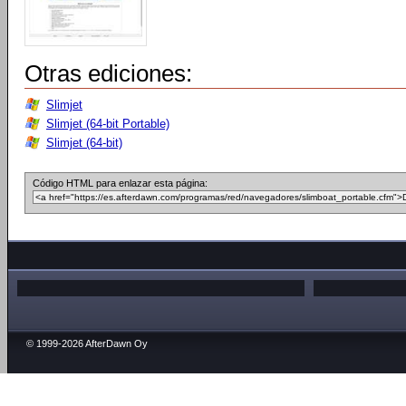
Otras ediciones:
Slimjet
Slimjet (64-bit Portable)
Slimjet (64-bit)
Código HTML para enlazar esta página:
© 1999-2026 AfterDawn Oy