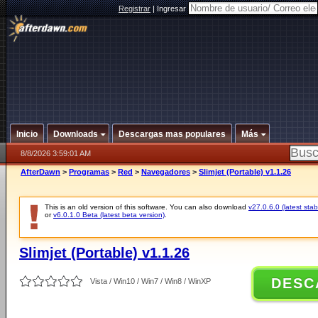
Registrar
|
Ingresar
Inicio
Downloads
Descargas mas populares
Más
8/8/2026 3:59:01 AM
AfterDawn
>
Programas
>
Red
>
Navegadores
>
Slimjet (Portable) v1.1.26
This is an old version of this software. You can also download
v27.0.6.0 (latest stab
or
v6.0.1.0 Beta (latest beta version)
.
Slimjet (Portable) v1.1.26
DESC
Vista / Win10 / Win7 / Win8 / WinXP