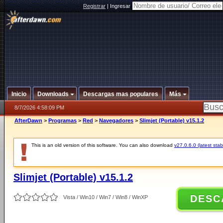
Registrar
|
Ingresar
Inicio
Downloads
Descargas mas populares
Más
8/7/2026 4:58:09 PM
AfterDawn
>
Programas
>
Red
>
Navegadores
>
Slimjet (Portable) v15.1.2
This is an old version of this software. You can also download
v27.0.6.0 (latest stab
Slimjet (Portable) v15.1.2
DESC
Vista / Win10 / Win7 / Win8 / WinXP