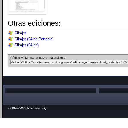
Otras ediciones:
Slimjet
Slimjet (64-bit Portable)
Slimjet (64-bit)
Código HTML para enlazar esta página:
© 1999-2026 AfterDawn Oy