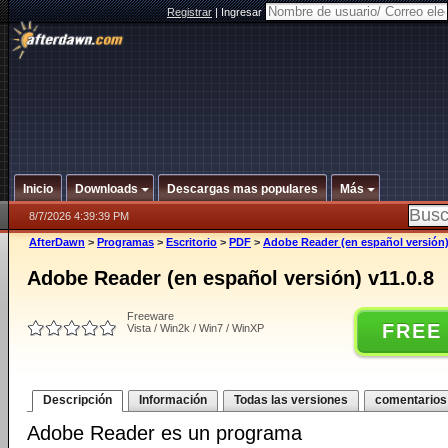
Registrar
|
Ingresar
Inicio
Downloads
Descargas mas populares
Más
8/7/2026 4:39:39 PM
AfterDawn
>
Programas
>
Escritorio
>
PDF
>
Adobe Reader (en español versión)
Adobe Reader (en español versión) v11.0.8
Freeware
FREE
Vista / Win2k / Win7 / WinXP
Descripción
Información
Todas las versiones
comentarios
Adobe Reader es un programa