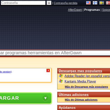
|
Contraseña perdida
AfterDawn
|
Programas
|
Sopor
Descargas mas populares
X
le version)
.
Adobe Reader (en español versi
Kantaris Media Player
Más de Descargas más populares
Últimas adiciones
ARGAR
Más de últimas adiciones
Ayúdanos