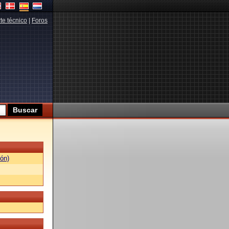
te técnico
|
Foros
ón)