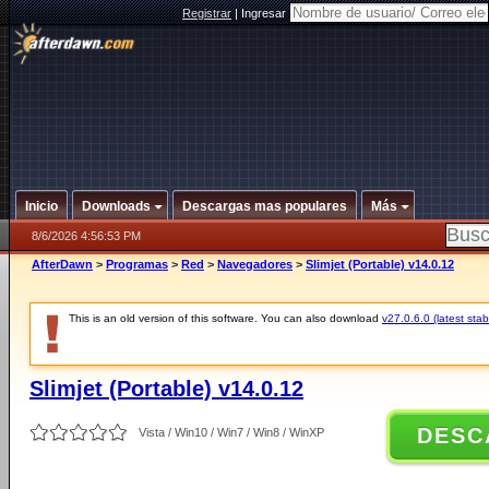
Registrar
|
Ingresar
Inicio
Downloads
Descargas mas populares
Más
8/6/2026 4:56:53 PM
AfterDawn
>
Programas
>
Red
>
Navegadores
>
Slimjet (Portable) v14.0.12
This is an old version of this software. You can also download
v27.0.6.0 (latest stab
Slimjet (Portable) v14.0.12
DESC
Vista / Win10 / Win7 / Win8 / WinXP