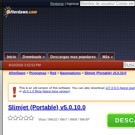
Registrar
|
Ingresar
Inicio
Downloads
Descargas mas populares
Más
8/10/2026 3:52:53 PM
AfterDawn
>
Programas
>
Red
>
Navegadores
>
Slimjet (Portable) v5.0.10.0
This is an old version of this software. You can also download
v27.0.6.0 (latest stab
or
v6.0.1.0 Beta (latest beta version)
.
Slimjet (Portable) v5.0.10.0
DESC
Vista / Win10 / Win7 / Win8 / WinXP