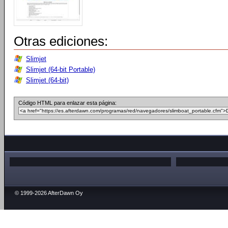
Otras ediciones:
Slimjet
Slimjet (64-bit Portable)
Slimjet (64-bit)
Código HTML para enlazar esta página:
© 1999-2026 AfterDawn Oy