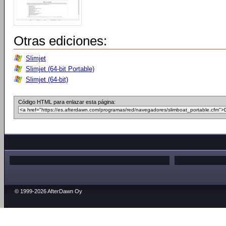
Otras ediciones:
Slimjet
Slimjet (64-bit Portable)
Slimjet (64-bit)
Código HTML para enlazar esta página:
© 1999-2026 AfterDawn Oy