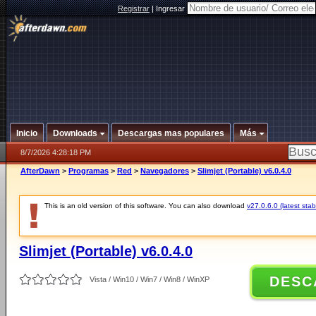
Registrar
|
Ingresar
Inicio
Downloads
Descargas mas populares
Más
8/7/2026 4:28:18 PM
AfterDawn
>
Programas
>
Red
>
Navegadores
>
Slimjet (Portable) v6.0.4.0
This is an old version of this software. You can also download
v27.0.6.0 (latest stab
Slimjet (Portable) v6.0.4.0
DESC
Vista / Win10 / Win7 / Win8 / WinXP