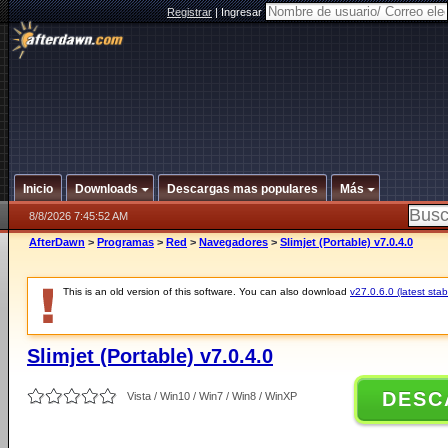
Registrar
|
Ingresar
Inicio
Downloads
Descargas mas populares
Más
8/8/2026 7:45:52 AM
AfterDawn
>
Programas
>
Red
>
Navegadores
>
Slimjet (Portable) v7.0.4.0
This is an old version of this software. You can also download
v27.0.6.0 (latest stab
Slimjet (Portable) v7.0.4.0
DESC
Vista / Win10 / Win7 / Win8 / WinXP