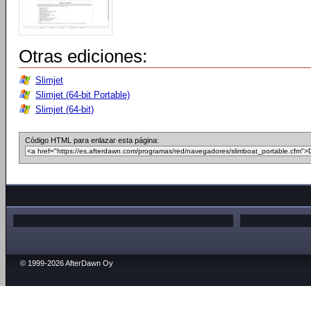
Otras ediciones:
Slimjet
Slimjet (64-bit Portable)
Slimjet (64-bit)
Código HTML para enlazar esta página:
© 1999-2026 AfterDawn Oy