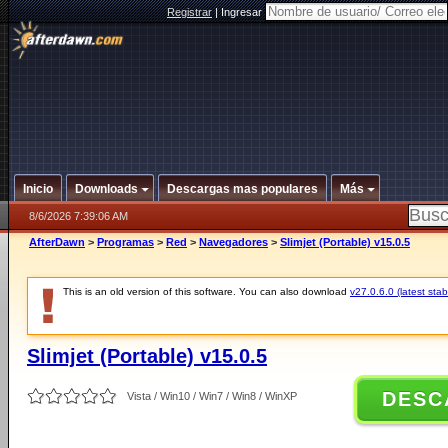
Registrar
|
Ingresar
Inicio
Downloads
Descargas mas populares
Más
8/6/2026 7:39:06 AM
AfterDawn
>
Programas
>
Red
>
Navegadores
>
Slimjet (Portable) v15.0.5
This is an old version of this software. You can also download
v27.0.6.0 (latest stab
Slimjet (Portable) v15.0.5
DESC
Vista / Win10 / Win7 / Win8 / WinXP