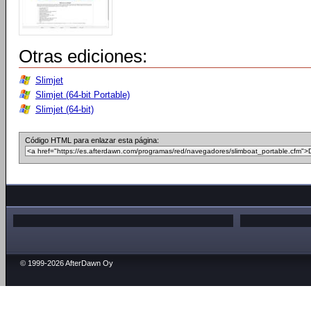
Otras ediciones:
Slimjet
Slimjet (64-bit Portable)
Slimjet (64-bit)
Código HTML para enlazar esta página:
© 1999-2026 AfterDawn Oy