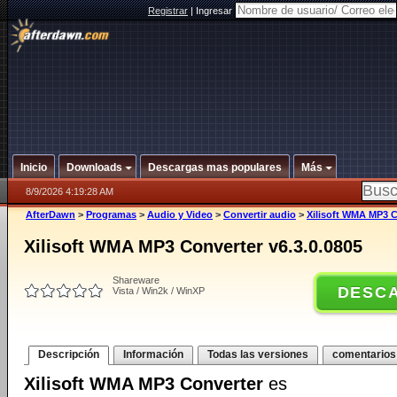
Registrar
|
Ingresar
Inicio
Downloads
Descargas mas populares
Más
8/9/2026 4:19:28 AM
AfterDawn
>
Programas
>
Audio y Video
>
Convertir audio
>
Xilisoft WMA MP3 C
Xilisoft WMA MP3 Converter v6.3.0.0805
Shareware
DESC
Vista / Win2k / WinXP
Descripción
Información
Todas las versiones
comentarios
Xilisoft WMA MP3 Converter
es