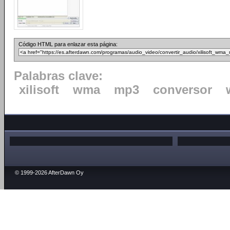
Código HTML para enlazar esta página:
Palabras clave:
xilisoft
wma
mp3
conversor
© 1999-2026 AfterDawn Oy