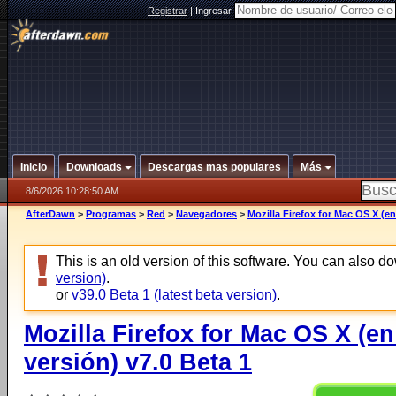
Registrar
|
Ingresar
Inicio
Downloads
Descargas mas populares
Más
8/6/2026 10:28:50 AM
AfterDawn
>
Programas
>
Red
>
Navegadores
>
Mozilla Firefox for Mac OS X (en
This is an old version of this software. You can also 
version)
.
or
v39.0 Beta 1 (latest beta version)
.
Mozilla Firefox for Mac OS X (e
versión) v7.0 Beta 1