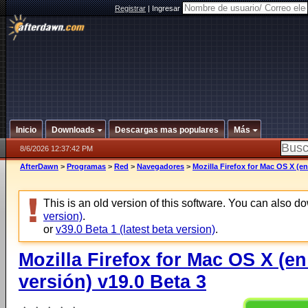
Registrar
|
Ingresar
Inicio
Downloads
Descargas mas populares
Más
8/6/2026 12:37:42 PM
AfterDawn
>
Programas
>
Red
>
Navegadores
>
Mozilla Firefox for Mac OS X (en
This is an old version of this software. You can also 
version)
.
or
v39.0 Beta 1 (latest beta version)
.
Mozilla Firefox for Mac OS X (e
versión) v19.0 Beta 3