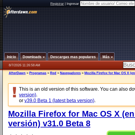
Registrar
|
Ingresar
Inicio
Downloads
Descargas mas populares
Más
8/7/2026 11:26:58 AM
AfterDawn
>
Programas
>
Red
>
Navegadores
>
Mozilla Firefox for Mac OS X (en
This is an old version of this software. You can also 
version)
.
or
v39.0 Beta 1 (latest beta version)
.
Mozilla Firefox for Mac OS X (e
versión) v31.0 Beta 8