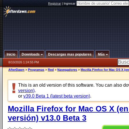
Registrar
|
Ingresar
Inicio
Downloads
Descargas mas populares
Más
8/10/2026 1:24:55 PM
AfterDawn
>
Programas
>
Red
>
Navegadores
>
Mozilla Firefox for Mac OS X (en
This is an old version of this software. You can also 
version)
.
or
v39.0 Beta 1 (latest beta version)
.
Mozilla Firefox for Mac OS X (e
versión) v13.0 Beta 3