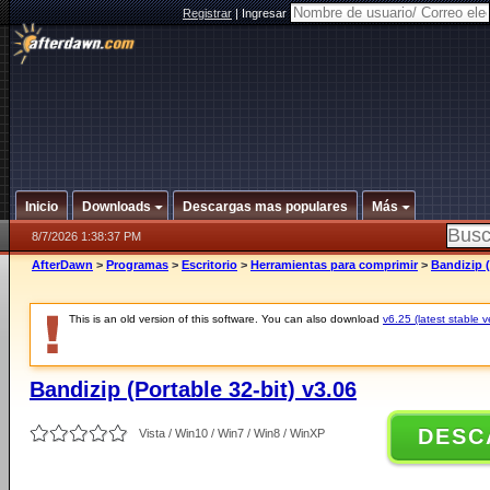
Registrar
|
Ingresar
Inicio
Downloads
Descargas mas populares
Más
8/7/2026 1:38:37 PM
AfterDawn
>
Programas
>
Escritorio
>
Herramientas para comprimir
>
Bandizip (
This is an old version of this software. You can also download
v6.25 (latest stable v
Bandizip (Portable 32-bit) v3.06
DESC
Vista / Win10 / Win7 / Win8 / WinXP