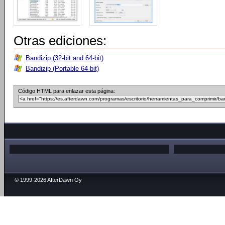
Otras ediciones:
Bandizip (32-bit and 64-bit)
Bandizip (Portable 64-bit)
Código HTML para enlazar esta página:
© 1999-2026 AfterDawn Oy