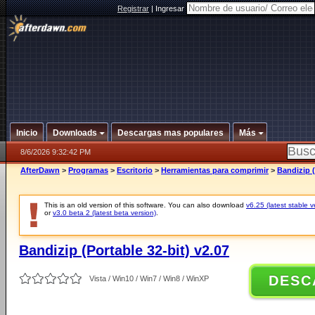
Registrar
|
Ingresar
Inicio
Downloads
Descargas mas populares
Más
8/6/2026 9:32:42 PM
AfterDawn
>
Programas
>
Escritorio
>
Herramientas para comprimir
>
Bandizip (
This is an old version of this software. You can also download
v6.25 (latest stable v
or
v3.0 beta 2 (latest beta version)
.
Bandizip (Portable 32-bit) v2.07
DESC
Vista / Win10 / Win7 / Win8 / WinXP