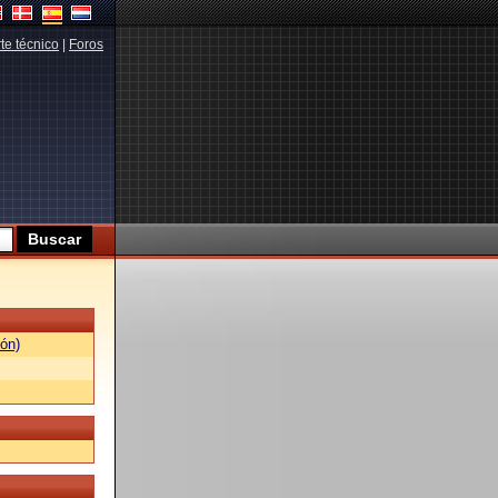
te técnico
|
Foros
ón)