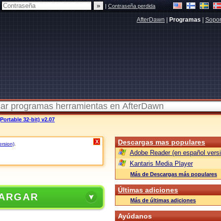
|
Contraseña perdida
AfterDawn
|
Programas
|
Sopor
Portable 32-bit) v2.07
Descargas mas populares
X
ersion)
.
Adobe Reader (en español versi
Kantaris Media Player
Más de Descargas más populares
Últimas adiciones
ARGAR
Más de últimas adiciones
Ayúdanos