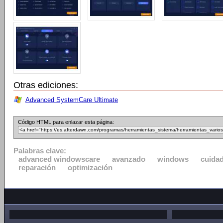
Otras ediciones:
Advanced SystemCare Ultimate
Código HTML para enlazar esta página:
Palabras clave:
advanced windowscare
avanzado
windows
cuida
reparación
optimización