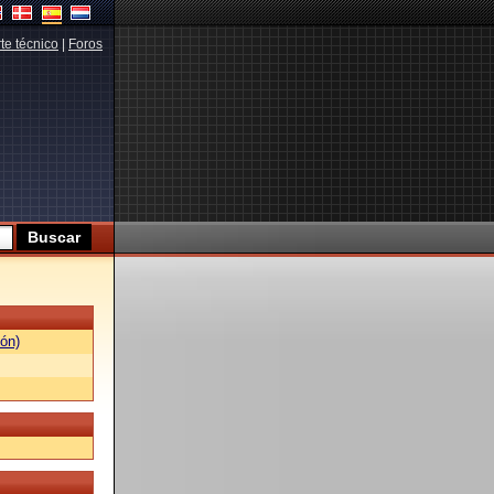
te técnico
|
Foros
ón)