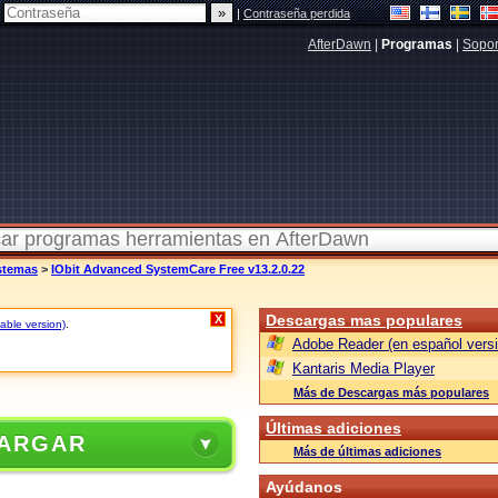
|
Contraseña perdida
AfterDawn
|
Programas
|
Sopor
istemas
>
IObit Advanced SystemCare Free v13.2.0.22
Descargas mas populares
X
table version)
.
Adobe Reader (en español versi
Kantaris Media Player
Más de Descargas más populares
Últimas adiciones
ARGAR
Más de últimas adiciones
Ayúdanos