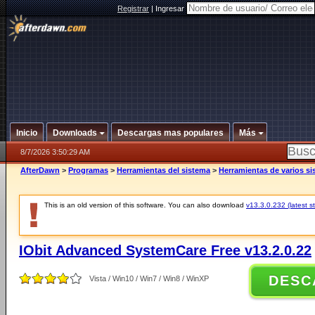
Registrar
|
Ingresar
Inicio
Downloads
Descargas mas populares
Más
8/7/2026 3:50:29 AM
AfterDawn
>
Programas
>
Herramientas del sistema
>
Herramientas de varios s
This is an old version of this software. You can also download
v13.3.0.232 (latest s
IObit Advanced SystemCare Free v13.2.0.22
DESC
Vista / Win10 / Win7 / Win8 / WinXP