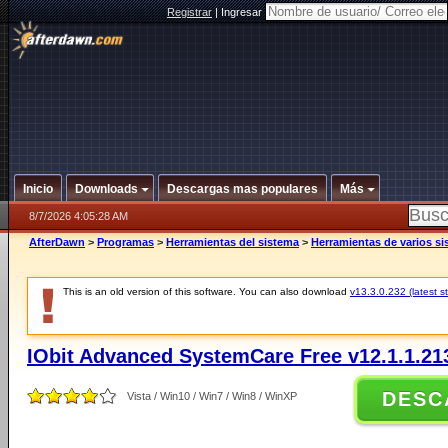
Registrar
|
Ingresar
Inicio
Downloads
Descargas mas populares
Más
8/7/2026 4:05:28 AM
AfterDawn
>
Programas
>
Herramientas del sistema
>
Herramientas de varios s
This is an old version of this software. You can also download
v13.3.0.232 (latest s
IObit Advanced SystemCare Free v12.1.1.21
DESC
Vista / Win10 / Win7 / Win8 / WinXP