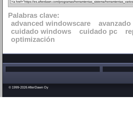
Palabras clave:
advanced windowscare
avanzado
cuidado windows
cuidado pc
re
optimización
© 1999-2026 AfterDawn Oy