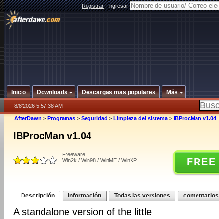
Registrar
|
Ingresar
Inicio
Downloads
Descargas mas populares
Más
8/8/2026 5:57:38 AM
AfterDawn
>
Programas
>
Seguridad
>
Limpieza del sistema
>
IBProcMan v1.04
IBProcMan v1.04
Freeware
FREE
Win2k / Win98 / WinME / WinXP
Descripción
Información
Todas las versiones
comentarios
A standalone version of the little