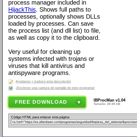
process manager included in
HijackThis
. Shows full paths to
processes, optionally shows DLLs
loaded by processes. Can save
the process list (and dll list) to file,
as well as copy it to the clipboard.
Very useful for cleaning up
systems infected with trojans or
viruses that kill antivirus and
antispyware programs.
Ayúdanos y traduce esta descripción
¡Envíenos una captura de pantalla de este programa!
IBProcMan v1.04
FREE DOWNLOAD
Tamaño: 28.00 kB
Código HTML para enlazar esta página: