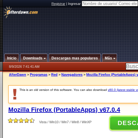
Registrar
|
Ingresar
Inicio
Downloads
Descargas mas populares
Más
8/9/2026 7:41:41 AM
AfterDawn
>
Programas
>
Red
>
Navegadores
>
Mozilla Firefox (PortableApps) v
This is an old version of this software. You can also download
v80.0 (latest stable v
Mozilla Firefox (PortableApps) v67.0.4
DESC
Vista / Win10 / Win7 / Win8 / WinXP