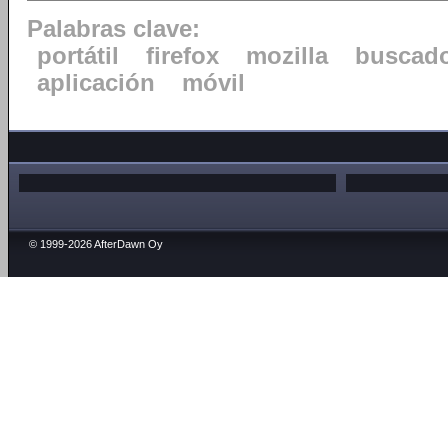
Palabras clave:
portátil
firefox
mozilla
buscad
aplicación
móvil
© 1999-2026 AfterDawn Oy