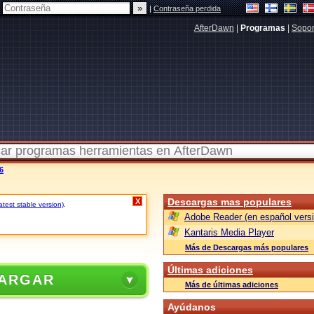
|
Contraseña perdida
AfterDawn
|
Programas
|
Sopor
6
Descargas mas populares
X
atest stable version)
.
Adobe Reader (en español versi
Kantaris Media Player
Más de Descargas más populares
Últimas adiciones
ARGAR
Más de últimas adiciones
Ayúdanos