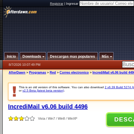
Registrar
|
Ingresar
Inicio
Downloads
Descargas mas populares
Más
8/7/2026 10:07:49 PM
AfterDawn
>
Programas
>
Red
>
Correo electronico
>
IncrediMail v6.06 build 449
This is an old version of this software. You can also download
2 v6.39 Build 5274 (l
or
v2.5 Beta (latest beta version)
.
IncrediMail v6.06 build 4496
DESC
Vista / Win7 / Win8 / WinXP