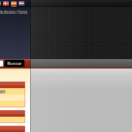
te técnico
|
Foros
ón)