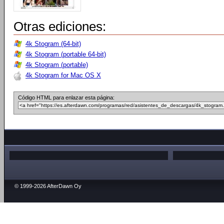
Otras ediciones:
4k Stogram (64-bit)
4k Stogram (portable 64-bit)
4k Stogram (portable)
4k Stogram for Mac OS X
Código HTML para enlazar esta página:
© 1999-2026 AfterDawn Oy