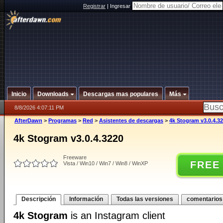
Registrar
|
Ingresar
Inicio
Downloads
Descargas mas populares
Más
8/8/2026 4:07:11 PM
AfterDawn
>
Programas
>
Red
>
Asistentes de descargas
>
4k Stogram v3.0.4.3
4k Stogram v3.0.4.3220
Freeware
FREE
Vista / Win10 / Win7 / Win8 / WinXP
Descripción
Información
Todas las versiones
comentarios
4k Stogram
is an Instagram client