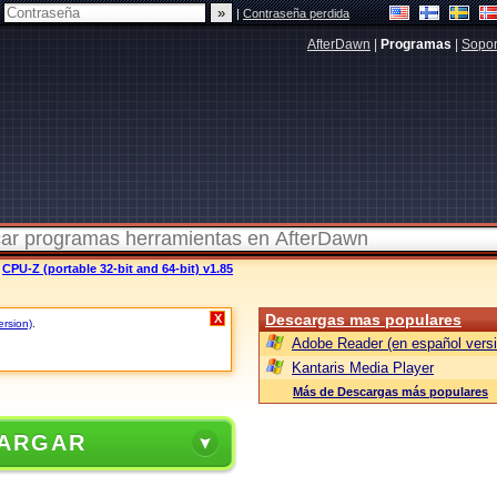
|
Contraseña perdida
AfterDawn
|
Programas
|
Sopor
>
CPU-Z (portable 32-bit and 64-bit) v1.85
Descargas mas populares
X
ersion)
.
Adobe Reader (en español versi
Kantaris Media Player
Más de Descargas más populares
ARGAR