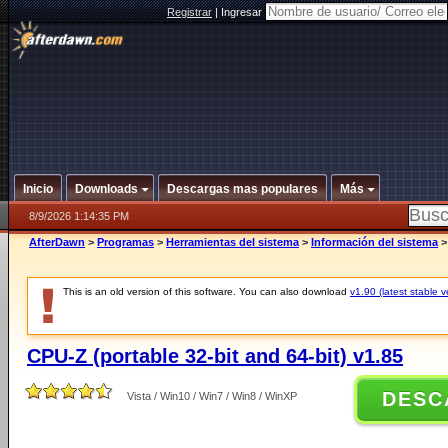
Registrar
|
Ingresar
Inicio
Downloads
Descargas mas populares
Más
8/9/2026 1:14:35 PM
AfterDawn
>
Programas
>
Herramientas del sistema
>
Información del sistema
This is an old version of this software. You can also download
v1.90 (latest stable v
CPU-Z (portable 32-bit and 64-bit) v1.85
DESC
Vista / Win10 / Win7 / Win8 / WinXP