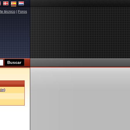
te técnico
|
Foros
ón)