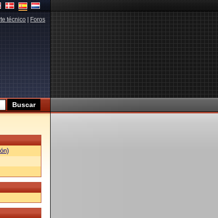
te técnico
|
Foros
ón)