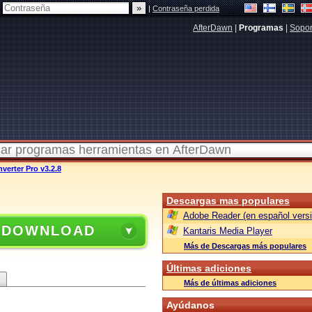
|
Contraseña perdida
AfterDawn
|
Programas
|
Sopor
verter Pro v3.2.8
Descargas mas populares
Adobe Reader (en español versi
 DOWNLOAD
Kantaris Media Player
Más de Descargas más populares
Últimas adiciones
Más de últimas adiciones
Ayúdanos