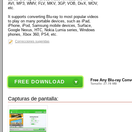
AVI, MP3, WMV, FLV, MKV, 3GP, VOB, DivX, MOV,
etc.
It supports converting Blu-ray to most popular videos
to play on many portable devices, such as iPad,
iPhone, iPod, Samsung mobile devices, Surface,
Google Nexus, HTC, Nokia Lumia series, Windows
phones, Xbox 360, PS4, etc.
Correcciones sugeridas
Free Any Blu-ray Conve
FREE DOWNLOAD
Tamaño: 27.78 MB
Capturas de pantalla: