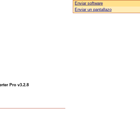
Enviar software
Enviar un pantallazo
rter Pro v3.2.8