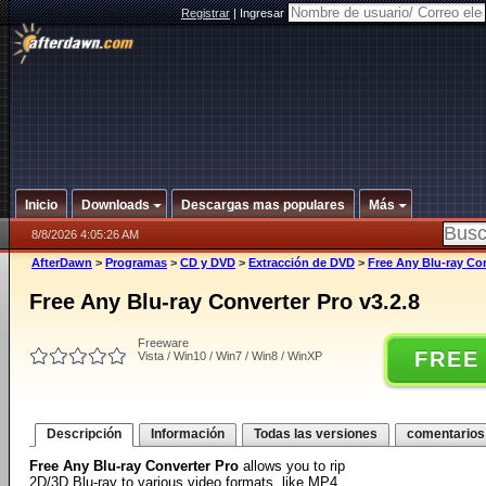
Registrar
|
Ingresar
Inicio
Downloads
Descargas mas populares
Más
8/8/2026 4:05:26 AM
AfterDawn
>
Programas
>
CD y DVD
>
Extracción de DVD
>
Free Any Blu-ray Con
Free Any Blu-ray Converter Pro v3.2.8
Freeware
FREE
Vista / Win10 / Win7 / Win8 / WinXP
Descripción
Información
Todas las versiones
comentarios
Free Any Blu-ray Converter Pro
allows you to rip
2D/3D Blu-ray to various video formats, like MP4,