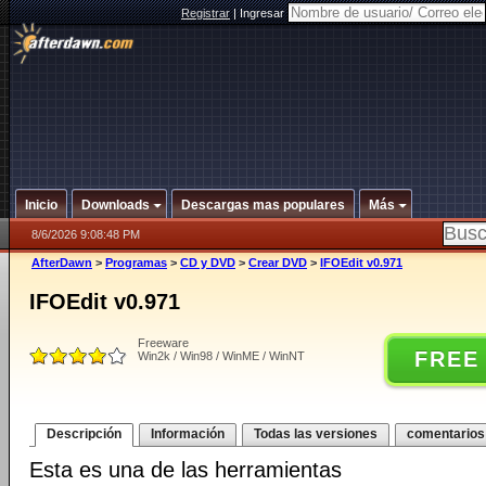
Registrar
|
Ingresar
Inicio
Downloads
Descargas mas populares
Más
8/6/2026 9:08:48 PM
AfterDawn
>
Programas
>
CD y DVD
>
Crear DVD
>
IFOEdit v0.971
IFOEdit v0.971
Freeware
FREE
Win2k / Win98 / WinME / WinNT
Descripción
Información
Todas las versiones
comentarios
Esta es una de las herramientas