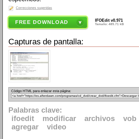
Correcciones sugeridas
IFOEdit v0.971
FREE DOWNLOAD
Tamaño: 485.71 kB
Capturas de pantalla:
Código HTML para enlazar esta página:
Palabras clave:
ifoedit
modificar
archivos
vob
agregar
video