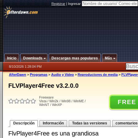
Registrar
|
Ingresar
Inicio
Downloads
Descargas mas populares
Más
8/10/2026 1:28:04 PM
AfterDawn
>
Programas
>
Audio y Video
>
Reproductores de media
>
FLVPlayer4
FLVPlayer4Free v3.2.0.0
Freeware
FREE
Vista / Win2k / Win98 / WinME /
WinNT / WinXP
Descripción
Información
Todas las versiones
comentarios
FlvPlayer4Free es una grandiosa