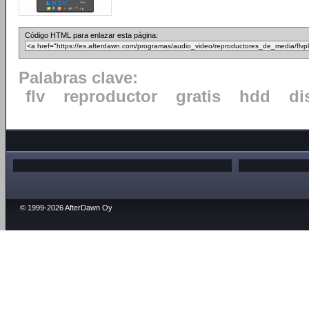
Código HTML para enlazar esta página:
Palabras clave:
flv
reproductor
gratis
hdd
di
© 1999-2026 AfterDawn Oy