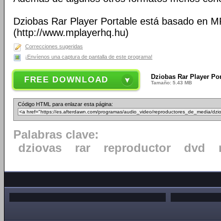
Dziobas Rar Player Portable está basado en M
(http://www.mplayerhq.hu)
Correcciones sugeridas
¡Envíenos una captura de pantalla de este programa!
Dziobas Rar Player Por
FREE DOWNLOAD
Tamaño: 5.43 MB
Código HTML para enlazar esta página:
Palabras clave:
dziovas
rar
reproductor
dvd