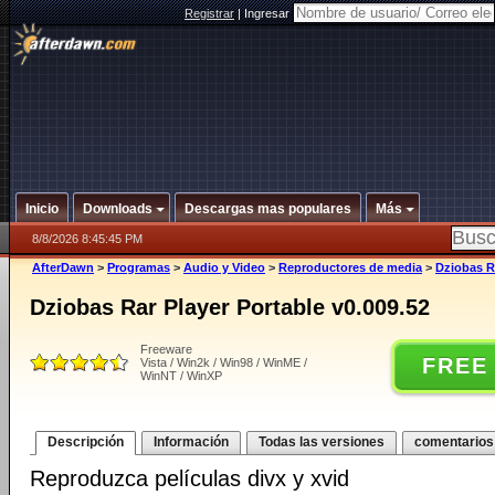
Registrar
|
Ingresar
Inicio
Downloads
Descargas mas populares
Más
8/8/2026 8:45:45 PM
AfterDawn
>
Programas
>
Audio y Video
>
Reproductores de media
>
Dziobas Ra
Dziobas Rar Player Portable v0.009.52
Freeware
FREE
Vista / Win2k / Win98 / WinME /
WinNT / WinXP
Descripción
Información
Todas las versiones
comentarios
Reproduzca películas divx y xvid