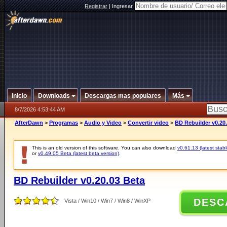
Registrar
|
Ingresar
Inicio
Downloads
Descargas mas populares
Más
8/7/2026 4:53:44 AM
AfterDawn
>
Programas
>
Audio y Video
>
Convertir video
>
BD Rebuilder v0.20
This is an old version of this software. You can also download
v0.61.13 (latest stabl
or
v0.49.05 Beta (latest beta version)
.
BD Rebuilder v0.20.03 Beta
DESC
Vista / Win10 / Win7 / Win8 / WinXP