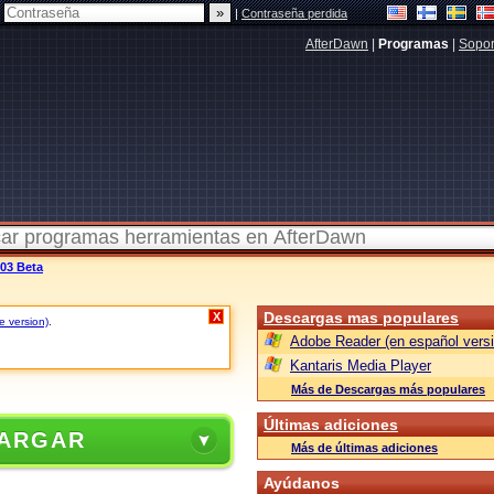
|
Contraseña perdida
AfterDawn
|
Programas
|
Sopor
.03 Beta
Descargas mas populares
X
e version)
.
Adobe Reader (en español versi
Kantaris Media Player
Más de Descargas más populares
Últimas adiciones
ARGAR
Más de últimas adiciones
Ayúdanos