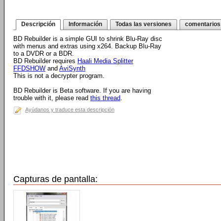
Descripción
Información
Todas las versiones
comentarios
BD Rebuilder is a simple GUI to shrink Blu-Ray disc
with menus and extras using x264. Backup Blu-Ray
to a DVDR or a BDR.
BD Rebuilder requires
Haali Media Splitter
FFDSHOW
and
AviSynth
This is not a decrypter program.
BD Rebuilder is Beta software. If you are having
trouble with it, please read
this thread
.
Ayúdanos y traduce esta descripción
Capturas de pantalla: