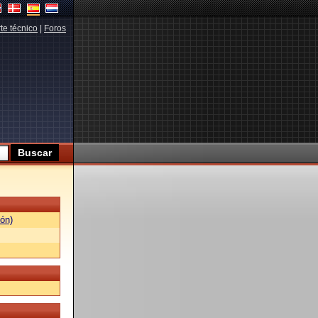
te técnico
|
Foros
ón)