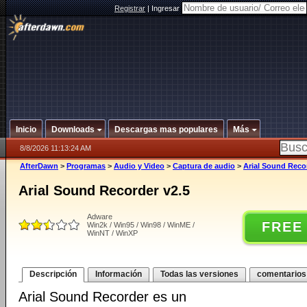
Registrar
|
Ingresar
Inicio
Downloads
Descargas mas populares
Más
8/8/2026 11:13:24 AM
AfterDawn
>
Programas
>
Audio y Video
>
Captura de audio
>
Arial Sound Reco
Arial Sound Recorder v2.5
Adware
FREE
Win2k / Win95 / Win98 / WinME /
WinNT / WinXP
Descripción
Información
Todas las versiones
comentarios
Arial Sound Recorder es un