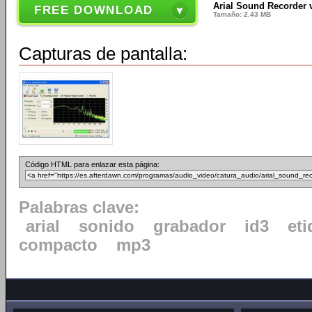
Arial Sound Recorder 
FREE DOWNLOAD
Tamaño: 2.43 MB
Capturas de pantalla:
Código HTML para enlazar esta página:
Palabras clave:
arial
sonido
grabador
id3
eti
compacto
mp3