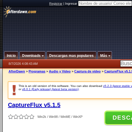
Registrar
|
Ingresar
Inicio
Downloads
Descargas mas populares
Más
8/7/2026 4:08:43 AM
AfterDawn
>
Programas
>
Audio y Video
>
Captura de video
>
CaptureFlux v5.1.
This is an old version of this software. You can also download
v5.2.3 (latest stable 
or
v6.0.1 (Early release) (latest beta version)
.
CaptureFlux v5.1.5
DESC
Win2k / Win98 / WinME / WinXP