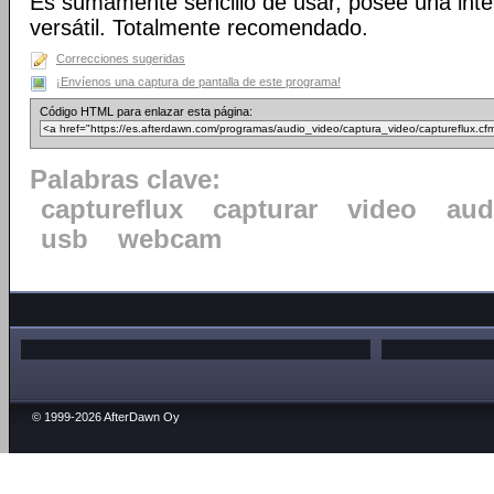
Es sumamente sencillo de usar, posee una inte
versátil. Totalmente recomendado.
Correcciones sugeridas
¡Envíenos una captura de pantalla de este programa!
Código HTML para enlazar esta página:
Palabras clave:
captureflux
capturar
video
aud
usb
webcam
© 1999-2026 AfterDawn Oy