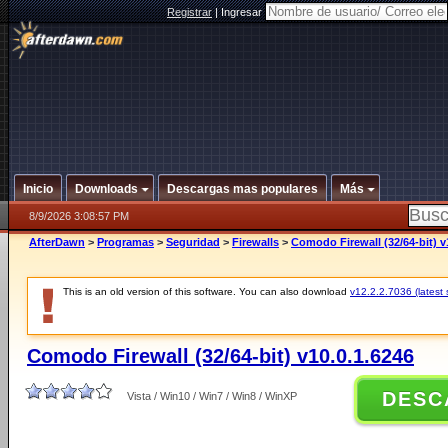
Registrar
|
Ingresar
Inicio
Downloads
Descargas mas populares
Más
8/9/2026 3:08:57 PM
AfterDawn
>
Programas
>
Seguridad
>
Firewalls
>
Comodo Firewall (32/64-bit) v
This is an old version of this software. You can also download
v12.2.2.7036 (latest 
Comodo Firewall (32/64-bit) v10.0.1.6246
DESC
Vista / Win10 / Win7 / Win8 / WinXP