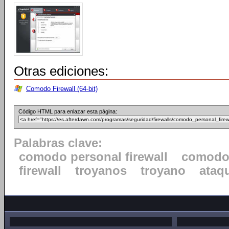
Otras ediciones:
Comodo Firewall (64-bit)
Código HTML para enlazar esta página:
Palabras clave:
comodo personal firewall
comod
firewall
troyanos
troyano
ataq