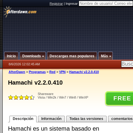
Registrar
|
Ingresar
Inicio
Downloads
Descargas mas populares
Más
8/6/2026 12:02:45 AM
AfterDawn
>
Programas
>
Red
>
VPN
>
Hamachi v2.2.0.410
Hamachi v2.2.0.410
Shareware
FREE
Vista / Win2k / Win7 / Win8 / WinXP
Descripción
Información
Todas las versiones
comentarios
Hamachi es un sistema basado en