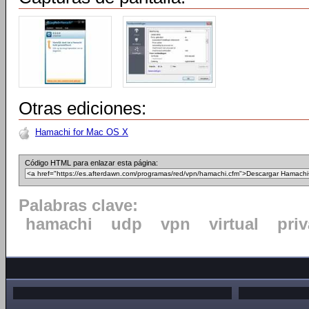
Otras ediciones:
Hamachi for Mac OS X
Código HTML para enlazar esta página:
Palabras clave:
hamachi
udp
vpn
virtual
pri