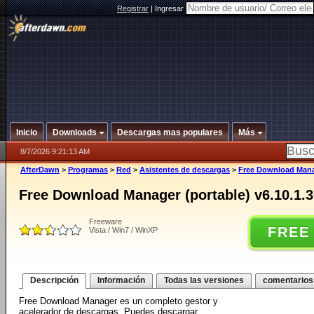
Registrar
|
Ingresar
Inicio
Downloads
Descargas mas populares
Más
8/7/2026 9:21:13 AM
AfterDawn
>
Programas
>
Red
>
Asistentes de descargas
>
Free Download Manag
Free Download Manager (portable) v6.10.1.
Freeware
FREE
Vista / Win7 / WinXP
Descripción
Información
Todas las versiones
comentarios
Free Download Manager es un completo gestor y
acelerador de descargas. Puedes descargar