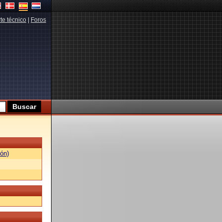
te técnico
|
Foros
ón)