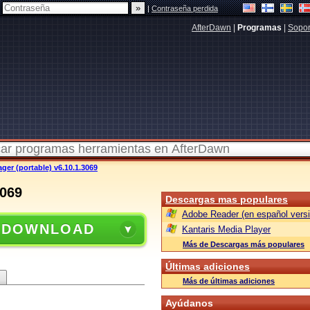
|
Contraseña perdida
AfterDawn
|
Programas
|
Sopor
er (portable) v6.10.1.3069
3069
Descargas mas populares
Adobe Reader (en español versi
 DOWNLOAD
Kantaris Media Player
Más de Descargas más populares
Últimas adiciones
Más de últimas adiciones
Ayúdanos