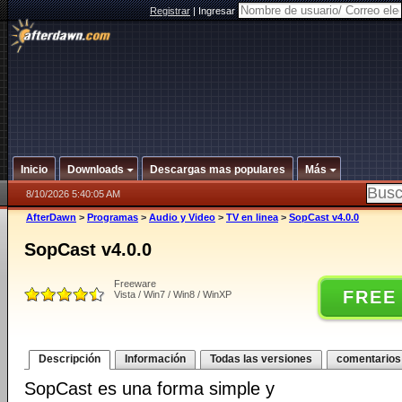
Registrar
|
Ingresar
Inicio
Downloads
Descargas mas populares
Más
8/10/2026 5:40:05 AM
AfterDawn
>
Programas
>
Audio y Video
>
TV en linea
>
SopCast v4.0.0
SopCast v4.0.0
Freeware
FREE
Vista / Win7 / Win8 / WinXP
Descripción
Información
Todas las versiones
comentarios
SopCast es una forma simple y