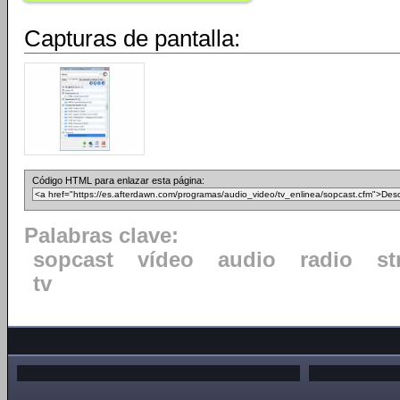
Capturas de pantalla:
Código HTML para enlazar esta página:
Palabras clave:
sopcast
vídeo
audio
radio
st
tv