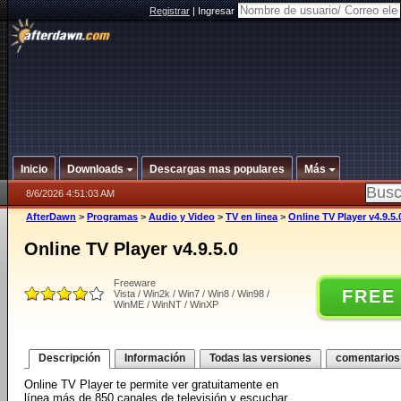
Registrar
|
Ingresar
Inicio
Downloads
Descargas mas populares
Más
8/6/2026 4:51:03 AM
AfterDawn
>
Programas
>
Audio y Video
>
TV en linea
>
Online TV Player v4.9.5.
Online TV Player v4.9.5.0
Freeware
FREE
Vista / Win2k / Win7 / Win8 / Win98 /
WinME / WinNT / WinXP
Descripción
Información
Todas las versiones
comentarios
Online TV Player te permite ver gratuitamente en
línea más de 850 canales de televisión y escuchar