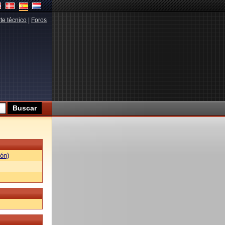
te técnico
|
Foros
ón)