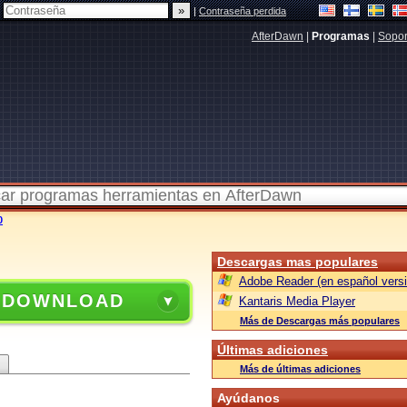
|
Contraseña perdida
AfterDawn
|
Programas
|
Sopor
0
Descargas mas populares
Adobe Reader (en español versi
 DOWNLOAD
Kantaris Media Player
Más de Descargas más populares
Últimas adiciones
Más de últimas adiciones
Ayúdanos