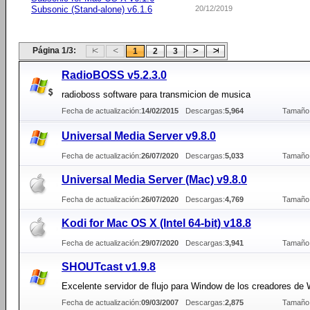
Subsonic (Stand-alone) v6.1.6
20/12/2019
Página 1/3:
1
2
3
RadioBOSS v5.2.3.0
radioboss software para transmicion de musica
Fecha de actualización:
14/02/2015
Descargas:
5,964
Tamaño
Universal Media Server v9.8.0
Fecha de actualización:
26/07/2020
Descargas:
5,033
Tamaño
Universal Media Server (Mac) v9.8.0
Fecha de actualización:
26/07/2020
Descargas:
4,769
Tamaño
Kodi for Mac OS X (Intel 64-bit) v18.8
Fecha de actualización:
29/07/2020
Descargas:
3,941
Tamaño
SHOUTcast v1.9.8
Excelente servidor de flujo para Window de los creadores d
Fecha de actualización:
09/03/2007
Descargas:
2,875
Tamaño