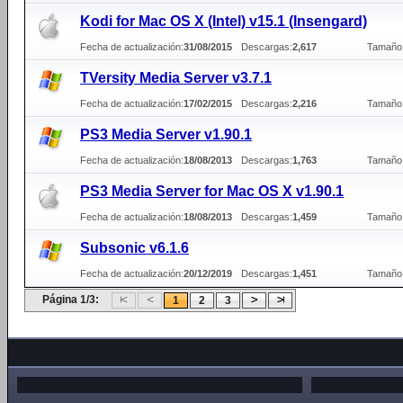
Kodi for Mac OS X (Intel) v15.1 (Insengard)
Fecha de actualización:
31/08/2015
Descargas:
2,617
Tamaño
TVersity Media Server v3.7.1
Fecha de actualización:
17/02/2015
Descargas:
2,216
Tamaño
PS3 Media Server v1.90.1
Fecha de actualización:
18/08/2013
Descargas:
1,763
Tamaño
PS3 Media Server for Mac OS X v1.90.1
Fecha de actualización:
18/08/2013
Descargas:
1,459
Tamaño
Subsonic v6.1.6
Fecha de actualización:
20/12/2019
Descargas:
1,451
Tamaño
Página 1/3:
1
2
3