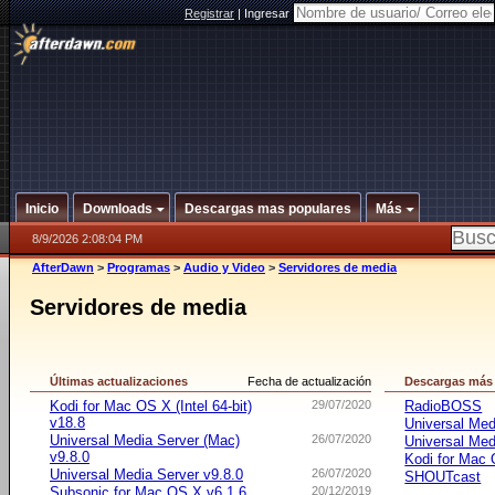
Registrar
|
Ingresar
Inicio
Downloads
Descargas mas populares
Más
8/9/2026 2:08:04 PM
AfterDawn
>
Programas
>
Audio y Video
>
Servidores de media
Servidores de media
Últimas actualizaciones
Fecha de actualización
Descargas más
Kodi for Mac OS X (Intel 64-bit)
29/07/2020
RadioBOSS
v18.8
Universal Med
Universal Media Server (Mac)
26/07/2020
Universal Med
v9.8.0
Kodi for Mac O
Universal Media Server v9.8.0
26/07/2020
SHOUTcast
Subsonic for Mac OS X v6.1.6
20/12/2019