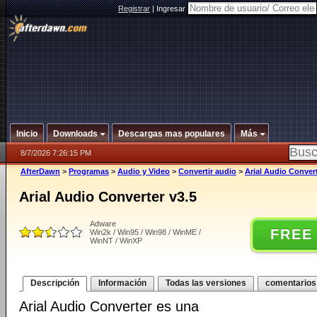
Registrar
|
Ingresar
Inicio
Downloads
Descargas mas populares
Más
8/7/2026 7:26:15 PM
AfterDawn
>
Programas
>
Audio y Video
>
Convertir audio
>
Arial Audio Convert
Arial Audio Converter v3.5
Adware
FREE
Win2k / Win95 / Win98 / WinME /
WinNT / WinXP
Descripción
Información
Todas las versiones
comentarios
Arial Audio Converter es una