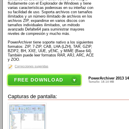
fluídamente con el Explorador de Windows y tiene
varias características poderosas en su interfaz con
su facilidad de uso. Soporta archivos con tamaños
ilimitados y un número ilimitado de archivos en los
archivos ZIP, expandirse en varios discos con
tamaños individuales ilimitados, un método
avanzado Defalte64 para suministrar mayores
niveles de compresión y mucho más.
PowerArchiver tiene soporte nativo a los siguientes
formatos: ZIP, 7-ZIP, CAB, LHA (LZH), TAR, GZIP,
BZIP2, BH, XXE, UUE, yENC, y MIME (Base 64).
También puede leer formatos RAR, ARJ, ARC, ACE
y ZOO.
Correcciones sugeridas
PowerArchiver 2013 14
FREE DOWNLOAD
Tamaño: 18.14 MB
Capturas de pantalla: