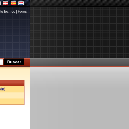
te técnico
|
Foros
ón)