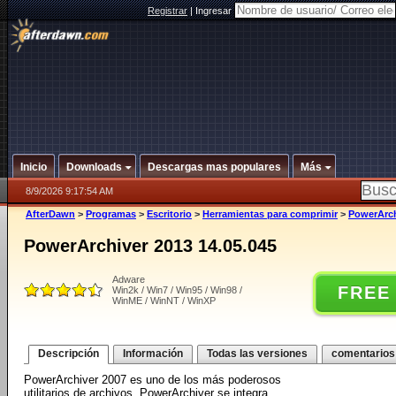
Registrar
|
Ingresar
Inicio
Downloads
Descargas mas populares
Más
8/9/2026 9:17:54 AM
AfterDawn
>
Programas
>
Escritorio
>
Herramientas para comprimir
>
PowerArch
PowerArchiver 2013 14.05.045
Adware
FREE
Win2k / Win7 / Win95 / Win98 /
WinME / WinNT / WinXP
Descripción
Información
Todas las versiones
comentarios
PowerArchiver 2007 es uno de los más poderosos
utilitarios de archivos. PowerArchiver se integra