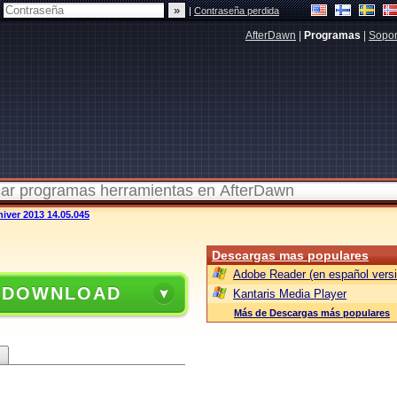
|
Contraseña perdida
AfterDawn
|
Programas
|
Sopor
iver 2013 14.05.045
Descargas mas populares
Adobe Reader (en español versi
 DOWNLOAD
Kantaris Media Player
Más de Descargas más populares