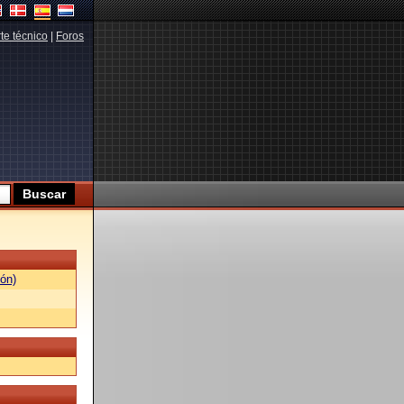
te técnico
|
Foros
ón)