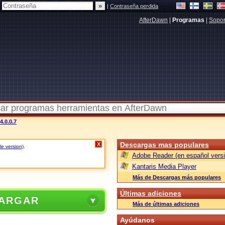
|
Contraseña perdida
AfterDawn
|
Programas
|
Sopor
4.0.0.7
Descargas mas populares
X
le version)
.
Adobe Reader (en español versi
Kantaris Media Player
Más de Descargas más populares
Últimas adiciones
ARGAR
Más de últimas adiciones
Ayúdanos