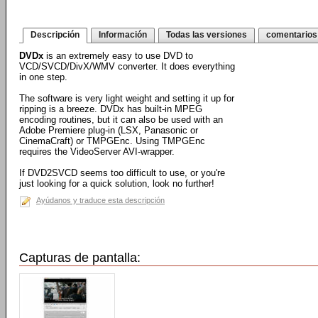
Descripción
Información
Todas las versiones
comentarios
DVDx
is an extremely easy to use DVD to
VCD/SVCD/DivX/WMV converter. It does everything
in one step.
The software is very light weight and setting it up for
ripping is a breeze. DVDx has built-in MPEG
encoding routines, but it can also be used with an
Adobe Premiere plug-in (LSX, Panasonic or
CinemaCraft) or TMPGEnc. Using TMPGEnc
requires the VideoServer AVI-wrapper.
If DVD2SVCD seems too difficult to use, or you're
just looking for a quick solution, look no further!
Ayúdanos y traduce esta descripción
Capturas de pantalla: