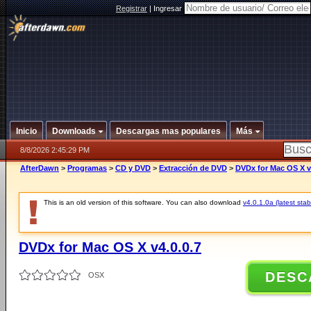
Registrar
|
Ingresar
Inicio
Downloads
Descargas mas populares
Más
8/8/2026 2:45:29 PM
AfterDawn
>
Programas
>
CD y DVD
>
Extracción de DVD
>
DVDx for Mac OS X v
This is an old version of this software. You can also download
v4.0.1.0a (latest stab
DVDx for Mac OS X v4.0.0.7
DESC
OSX